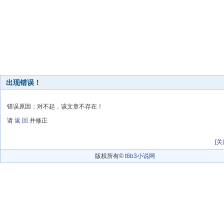
出现错误！
错误原因：对不起，该文章不存在！
请
返 回
并修正
[
关
版权所有©
t6b3小说网